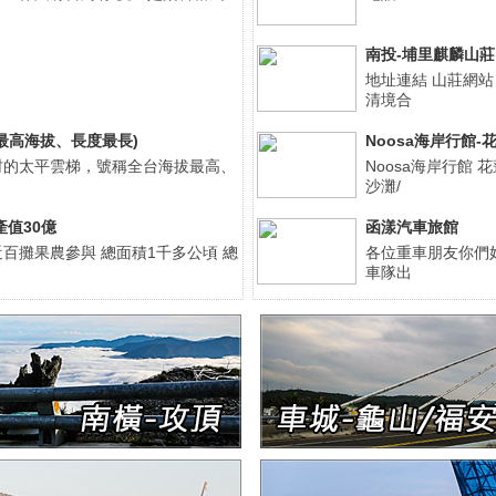
南投-埔里麒麟山莊
地址連結 山莊網
清境合
最高海拔、長度最長)
Noosa海岸行館
村的太平雲梯，號稱全台海拔最高、
Noosa海岸行館 花蓮
沙灘/
總產值30億
函漾汽車旅館
百攤果農參與 總面積1千多公頃 總
各位重車朋友你們
車隊出