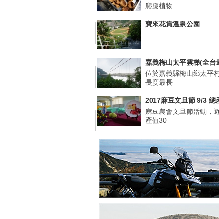
爬籐植物
寶來花賞溫泉公園
嘉義梅山太平雲梯(全台
位於嘉義縣梅山鄉太平
長度最長
2017麻豆文旦節 9/3 
麻豆農會文旦節活動，近
產值30