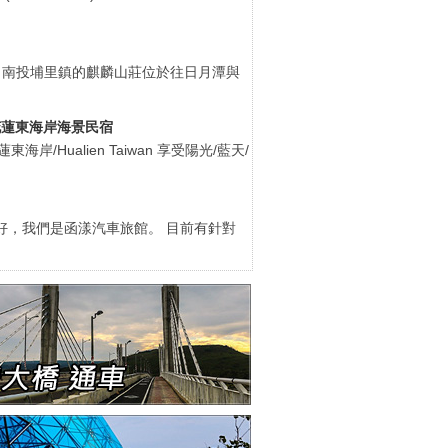
站 南投埔里鎮的麒麟山莊位於往日月潭與
-花蓮東海岸海景民宿
東海岸/Hualien Taiwan 享受陽光/藍天/
好，我們是函漾汽車旅館。 目前有針對