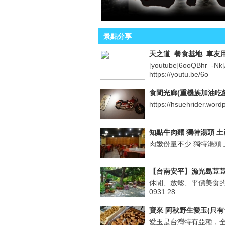
景點分享
天之道_餐食基地_車友
[youtube]6ooQBhr_-Nk
https://youtu.be/6o
食間光廊(重機族加油吃
https://hsuehrider.word
知點牛肉麵 獨特湯頭 
肉嫩份量不少 獨特湯頭 
【台南安平】漁光島荳荳
休閒、放鬆、平價美食的
0931 28
寶來 阿秋野生愛玉(只有
愛玉是台灣特有亞種，全