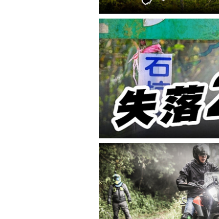
車
地
平