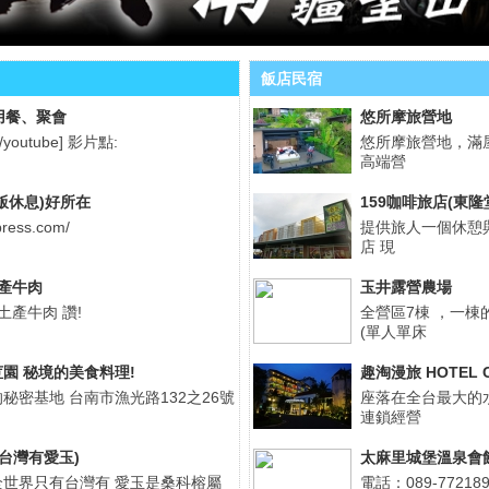
飯店民宿
用餐、聚會
悠所摩旅營地
[/youtube] 影片點:
悠所摩旅營地，滿
高端營
飯休息)好所在
159咖啡旅店(東隆
press.com/
提供旅人一個休憩
店 現
土產牛肉
玉井露營農場
土產牛肉 讚!
全營區7棟 ，一棟的
(單人單床
園 秘境的美食料理!
趣淘漫旅 HOTEL 
秘密基地 台南市漁光路132之26號
座落在全台最大的
連鎖經營
台灣有愛玉)
太麻里城堡溫泉會
世界只有台灣有 愛玉是桑科榕屬
電話：089-772189 (