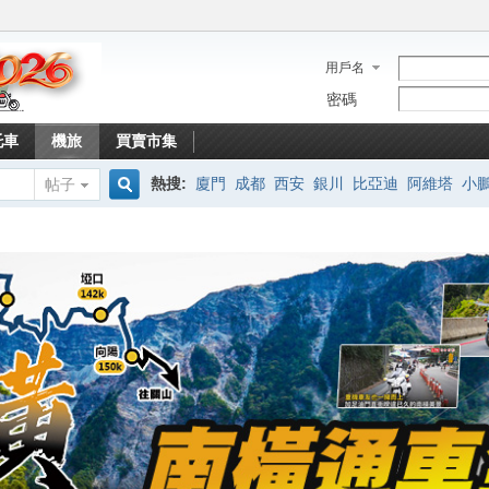
用戶名
密碼
托車
機旅
買賣市集
熱搜:
廈門
成都
西安
銀川
比亞迪
阿維塔
小
帖子
搜
索