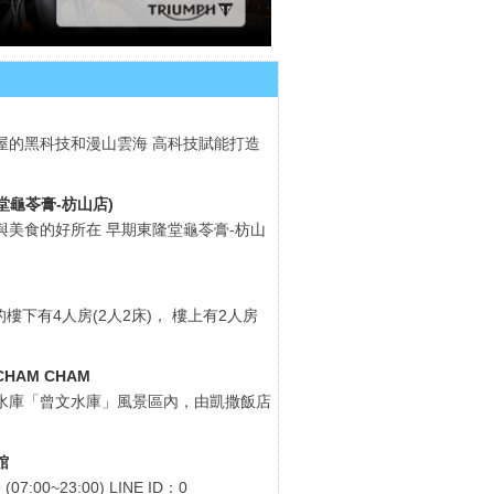
屋的黑科技和漫山雲海 高科技賦能打造
堂龜苓膏-枋山店)
與美食的好所在 早期東隆堂龜苓膏-枋山
樓下有4人房(2人2床)， 樓上有2人房
CHAM CHAM
水庫「曾文水庫」風景區內，由凱撒飯店
館
07:00~23:00) LINE ID：0