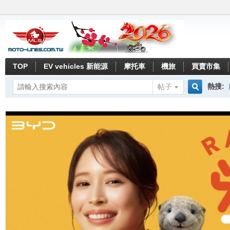
TOP
EV vehicles 新能源
摩托車
機旅
買賣市集
熱搜:
帖子
搜
索