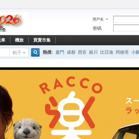
用戶名
密碼
托車
機旅
買賣市集
熱搜:
廈門
成都
西安
銀川
比亞迪
阿維塔
小
帖子
搜
索