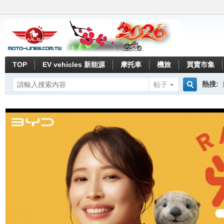
TOP
EV vehicles 新能源
摩托車
機旅
買賣市集
熱搜:
帖子
搜
索