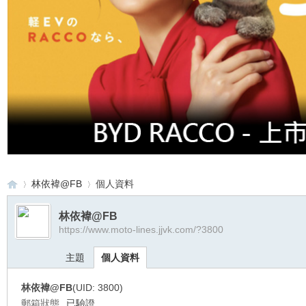
林依褘@FB
個人資料
林依褘@FB
https://www.moto-lines.jjvk.com/?3800
重
›
›
主題
個人資料
林依褘@FB
(UID: 3800)
郵箱狀態
已驗證