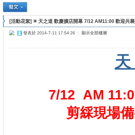
[活動花絮]
☀ 天之道 歡慶擴店開幕 7/12 AM11:00 歡迎共襄
重
»
›
›
›
發表於 2014-7-11 17:54:26
|
顯示全部樓層
天
車
7/12 AM 11
剪綵現場備