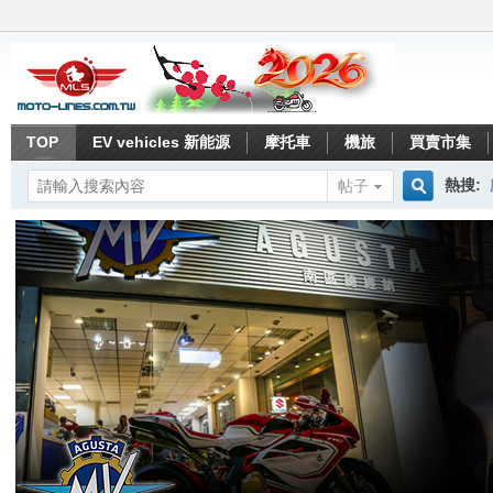
TOP
EV vehicles 新能源
摩托車
機旅
買賣市集
熱搜:
帖子
搜
索