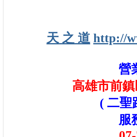
天 之 道
http://
營
高雄市前鎮區
( 二聖
服
07